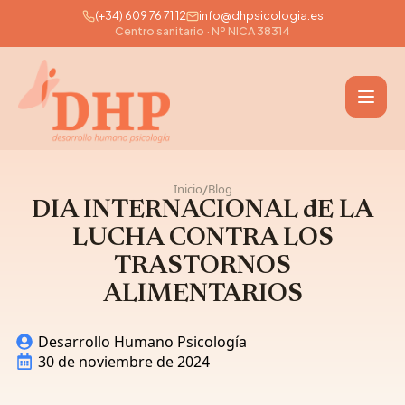
(+34) 609 76 71 12
info@dhpsicologia.es
Skip
Centro sanitario · Nº NICA 38314
to
main
content
Inicio
Blog
/
DIA INTERNACIONAL dE LA
LUCHA CONTRA LOS
TRASTORNOS
ALIMENTARIOS
Desarrollo Humano Psicología
30 de noviembre de 2024