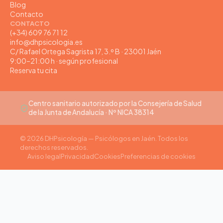
Blog
Contacto
CONTACTO
(+34) 609 76 71 12
info@dhpsicologia.es
C/ Rafael Ortega Sagrista 17, 3.º B · 23001 Jaén
9:00–21:00 h · según profesional
Reserva tu cita
Centro sanitario autorizado por la Consejería de Salud
de la Junta de Andalucía · Nº NICA 38314
© 2026 DHPsicología — Psicólogos en Jaén. Todos los
derechos reservados.
Aviso legal
Privacidad
Cookies
Preferencias de cookies