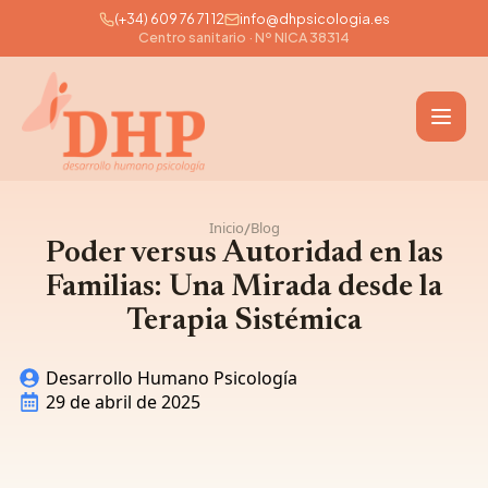
(+34) 609 76 71 12
info@dhpsicologia.es
Skip
Centro sanitario · Nº NICA 38314
to
main
content
Inicio
Blog
/
Poder versus Autoridad en las
Familias: Una Mirada desde la
Terapia Sistémica
Desarrollo Humano Psicología
29 de abril de 2025