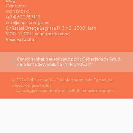
Blog
Contacto
CONTACTO
(+34) 609 76 71 12
info@dhpsicologia.es
C/ Rafael Ortega Sagrista 17, 3.º B · 23001 Jaén
9:00–21:00 h · según profesional
Reserva tu cita
Centro sanitario autorizado por la Consejería de Salud
de la Junta de Andalucía · Nº NICA 38314
© 2026 DHPsicología — Psicólogos en Jaén. Todos los
derechos reservados.
Aviso legal
Privacidad
Cookies
Preferencias de cookies