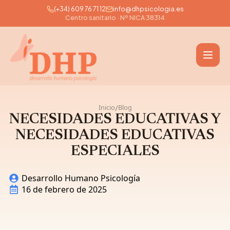
(+34) 609 76 71 12
info@dhpsicologia.es
Skip
Centro sanitario · Nº NICA 38314
to
main
content
Inicio
Blog
/
NECESIDADES EDUCATIVAS Y
NECESIDADES EDUCATIVAS
ESPECIALES
Desarrollo Humano Psicología
16 de febrero de 2025