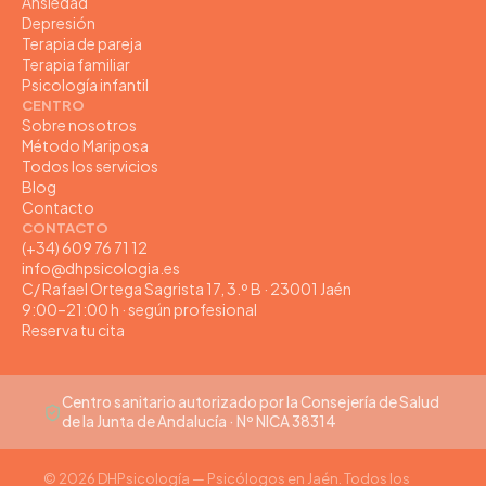
Ansiedad
Depresión
Terapia de pareja
Terapia familiar
Psicología infantil
CENTRO
Sobre nosotros
Método Mariposa
Todos los servicios
Blog
Contacto
CONTACTO
(+34) 609 76 71 12
info@dhpsicologia.es
C/ Rafael Ortega Sagrista 17, 3.º B · 23001 Jaén
9:00–21:00 h · según profesional
Reserva tu cita
Centro sanitario autorizado por la Consejería de Salud
de la Junta de Andalucía · Nº NICA 38314
© 2026 DHPsicología — Psicólogos en Jaén. Todos los